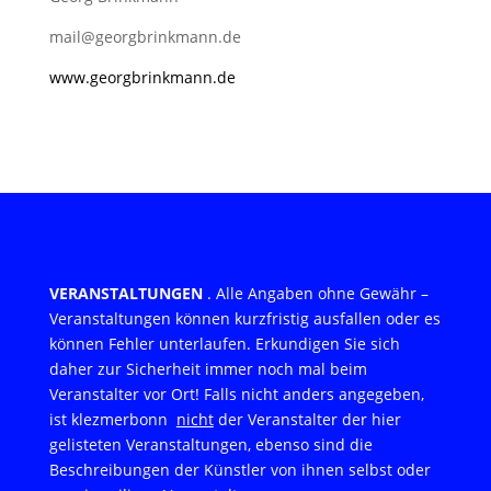
mail@georgbrinkmann.de
www.georgbrinkmann.de
VERANSTALTUNGEN
. Alle Angaben ohne Gewähr –
Veranstaltungen können kurzfristig ausfallen oder es
können Fehler unterlaufen. Erkundigen Sie sich
daher zur Sicherheit immer noch mal beim
Veranstalter vor Ort! Falls nicht anders angegeben,
ist klezmerbonn
nicht
der Veranstalter der hier
gelisteten Veranstaltungen, ebenso sind die
Beschreibungen der Künstler von ihnen selbst oder