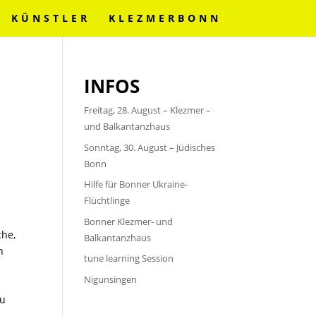
KÜNSTLER
KLEZMERBONN
INFOS
Freitag, 28. August – Klezmer –
und Balkantanzhaus
Sonntag, 30. August – Jüdisches
Bonn
Hilfe für Bonner Ukraine-
Flüchtlinge
Bonner Klezmer- und
che,
Balkantanzhaus
n
tune learning Session
Nigunsingen
zu