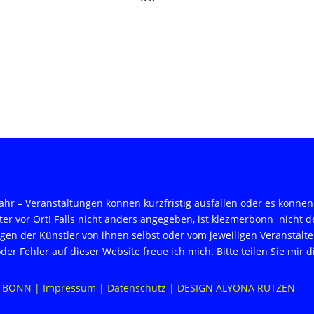
hr – Veranstaltungen können kurzfristig ausfallen oder es können 
ter vor Ort! Falls nicht anders angegeben, ist klezmerbonn
nicht
d
en der Künstler von ihnen selbst oder vom jeweiligen Veranstalte
er Fehler auf dieser Website freue ich mich. Bitte teilen Sie mir
ER BONN |
Impressum | Datenschutz
|
DESIGN ALYONA RUTZEN