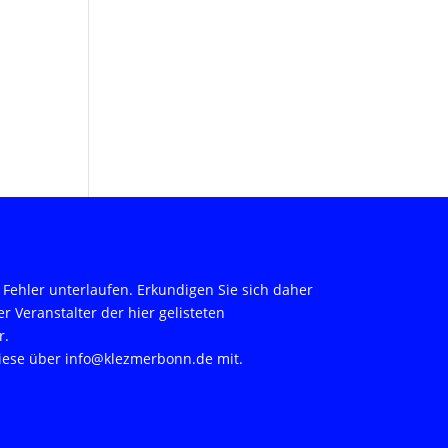
Fehler unterlaufen. Erkundigen Sie sich daher
er Veranstalter der hier gelisteten
r.
 diese über info@klezmerbonn.de mit.