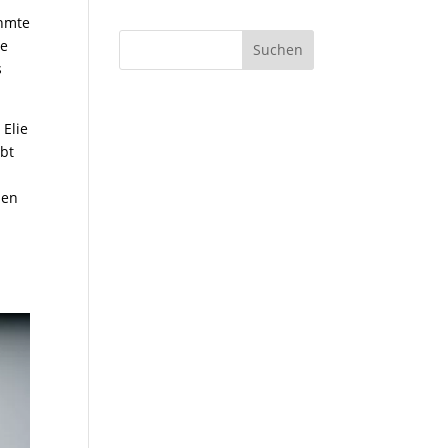
ühmte
ie
Suchen
s
 Elie
bt
den