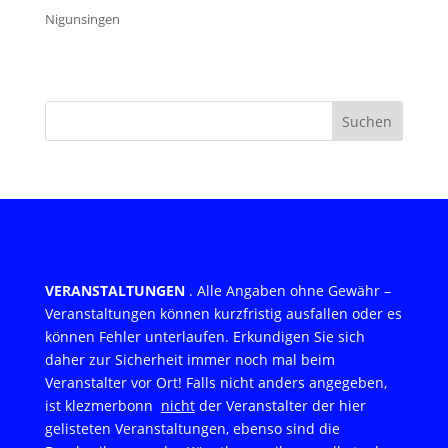
Nigunsingen
Suchen
VERANSTALTUNGEN
. Alle Angaben ohne Gewähr –
Veranstaltungen können kurzfristig ausfallen oder es
können Fehler unterlaufen. Erkundigen Sie sich
daher zur Sicherheit immer noch mal beim
Veranstalter vor Ort! Falls nicht anders angegeben,
ist klezmerbonn
nicht
der Veranstalter der hier
gelisteten Veranstaltungen, ebenso sind die