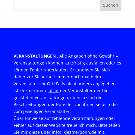
Suchen
VERANSTALTUNGEN
. Alle Angaben ohne Gewähr –
Veranstaltungen können kurzfristig ausfallen oder es
können Fehler unterlaufen. Erkundigen Sie sich
daher zur Sicherheit immer noch mal beim
Veranstalter vor Ort! Falls nicht anders angegeben,
ist klezmerbonn
nicht
der Veranstalter der hier
gelisteten Veranstaltungen, ebenso sind die
Beschreibungen der Künstler von ihnen selbst oder
vom jeweiligen Veranstalter.
Über Hinweise auf fehlende Veranstaltungen oder
Fehler auf dieser Website freue ich mich. Bitte teilen
Sie mir diese über info@klezmerbonn.de mit.