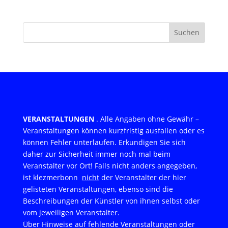
Suchen
VERANSTALTUNGEN
. Alle Angaben ohne Gewähr –
Veranstaltungen können kurzfristig ausfallen oder es
können Fehler unterlaufen. Erkundigen Sie sich
daher zur Sicherheit immer noch mal beim
Veranstalter vor Ort! Falls nicht anders angegeben,
ist klezmerbonn
nicht
der Veranstalter der hier
gelisteten Veranstaltungen, ebenso sind die
Beschreibungen der Künstler von ihnen selbst oder
vom jeweiligen Veranstalter.
Über Hinweise auf fehlende Veranstaltungen oder